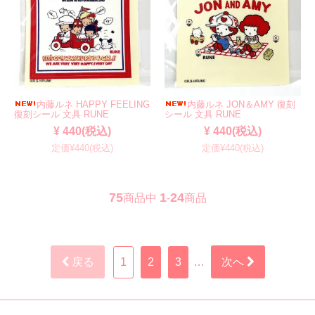
内藤ルネ HAPPY FEELING
内藤ルネ JON＆AMY 復刻
復刻シール 文具 RUNE
シール 文具 RUNE
¥ 440(税込)
¥ 440(税込)
定価¥440(税込)
定価¥440(税込)
75
1
24
商品中
-
商品
戻る
1
2
3
…
次へ