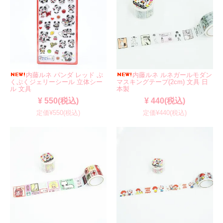
内藤ルネ パンダ レッド ぷ
内藤ルネ ルネガールモダン
くぷくジェリーシール 立体シー
マスキングテープ(2cm) 文具 日
ル 文具
本製
¥ 550(税込)
¥ 440(税込)
定価¥550(税込)
定価¥440(税込)