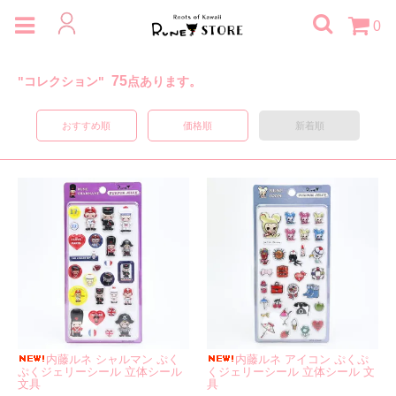
0
75
"コレクション"
点あります。
おすすめ順
価格順
新着順
内藤ルネ シャルマン ぷく
内藤ルネ アイコン ぷくぷ
ぷくジェリーシール 立体シール
くジェリーシール 立体シール 文
文具
具