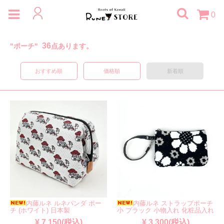
0
36
"ポーチ"
点あります。
おすすめ順
価格順
新着順
内藤ルネ ルネパンダ ポー
内藤ルネ ストラップポーチ
チ (ホワイト) 日本製
小 ブラック 小物入れ 化粧品入れ
¥ 7,150(税込)
¥ 3,300(税込)