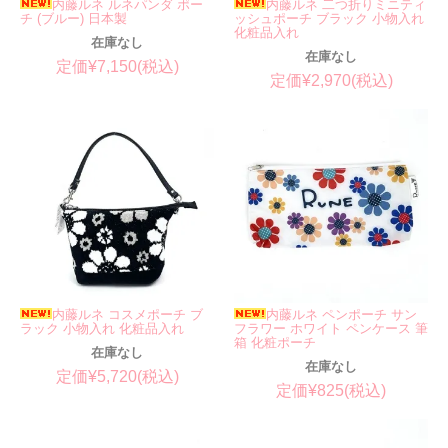
内藤ルネ ルネパンダ ポー
内藤ルネ 二つ折りミニティ
チ (ブルー) 日本製
ッシュポーチ ブラック 小物入れ
化粧品入れ
在庫なし
在庫なし
定価¥7,150(税込)
定価¥2,970(税込)
内藤ルネ コスメポーチ ブ
内藤ルネ ペンポーチ サン
ラック 小物入れ 化粧品入れ
フラワー ホワイト ペンケース 筆
箱 化粧ポーチ
在庫なし
在庫なし
定価¥5,720(税込)
定価¥825(税込)