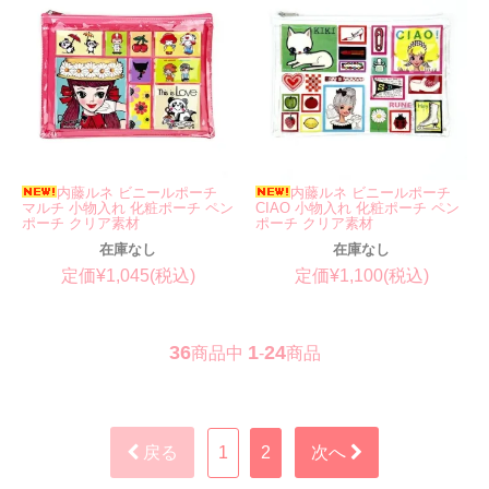
内藤ルネ ビニールポーチ
内藤ルネ ビニールポーチ
マルチ 小物入れ 化粧ポーチ ペン
CIAO 小物入れ 化粧ポーチ ペン
ポーチ クリア素材
ポーチ クリア素材
在庫なし
在庫なし
定価¥1,045(税込)
定価¥1,100(税込)
36
1
24
商品中
-
商品
戻る
1
2
次へ