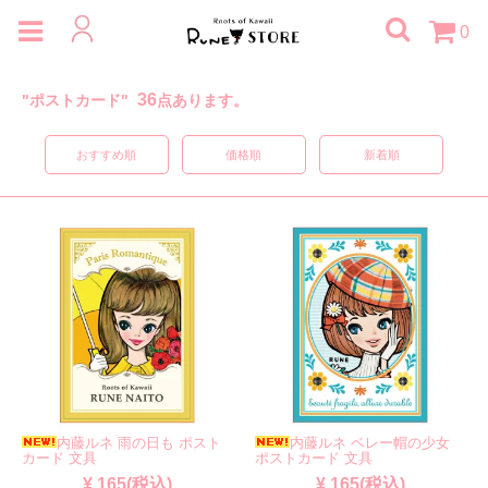
0
36
"ポストカード"
点あります。
おすすめ順
価格順
新着順
内藤ルネ 雨の日も ポスト
内藤ルネ ベレー帽の少女
カード 文具
ポストカード 文具
¥ 165(税込)
¥ 165(税込)