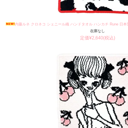
内藤ルネ クロネコ シェニール織 ハンドタオル ハンカチ Rune 日本
在庫なし
定価¥2,640(税込)