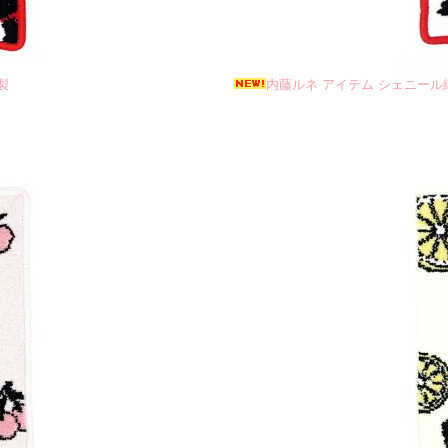
製
内藤ルネ アイテム シェニール織