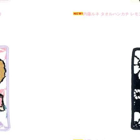
り
内藤ルネ タオルハンカチ レモ