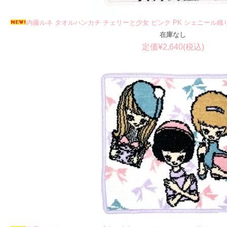
内藤ルネ タオルハンカチ チェリーと少女 ピンク PK シェニール織
在庫なし
定価¥2,640(税込)