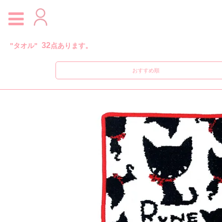
32
"タオル"
点あります。
おすすめ順