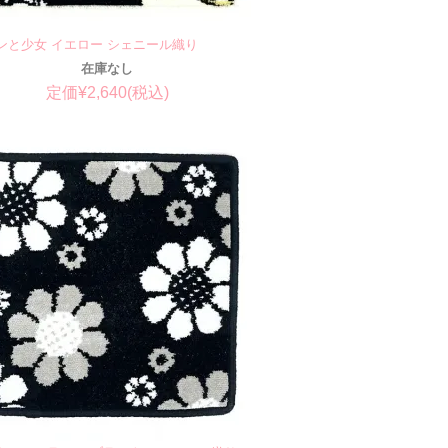
ンと少女 イエロー シェニール織り
在庫なし
定価¥2,640(税込)