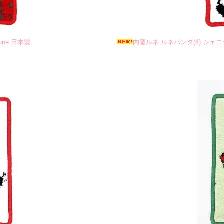
ne 日本製
内藤ルネ ルネパンダ(4) シェニ