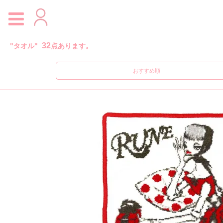
32
"タオル"
点あります。
おすすめ順