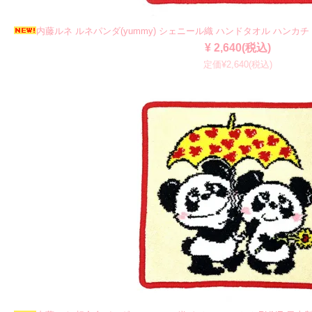
内藤ルネ ルネパンダ(yummy) シェニール織 ハンドタオル ハンカチ 
¥ 2,640(税込)
定価¥2,640(税込)