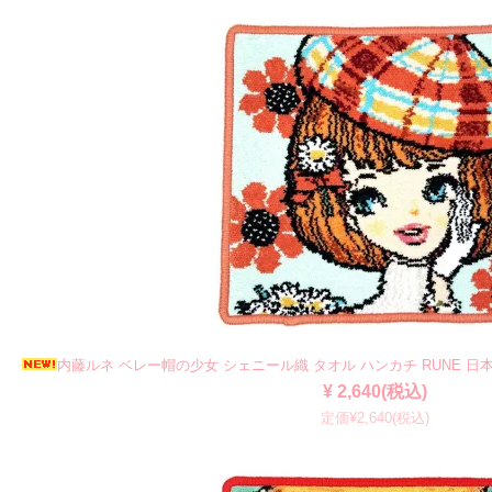
内藤ルネ ベレー帽の少女 シェニール織 タオル ハンカチ RUNE 日
¥ 2,640(税込)
定価¥2,640(税込)