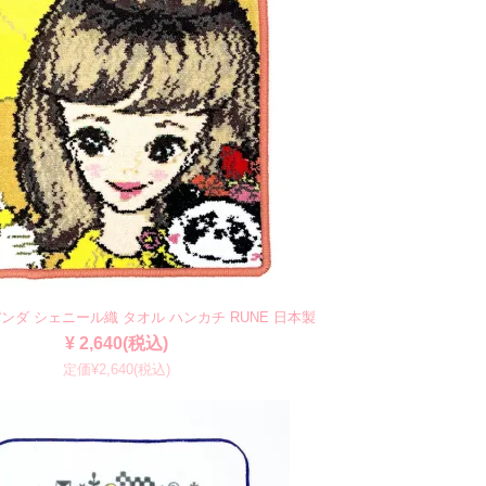
パンダ シェニール織 タオル ハンカチ RUNE 日本製
¥ 2,640(税込)
定価¥2,640(税込)