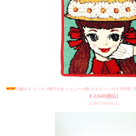
内藤ルネ カンカン帽の少女 シェニール織 タオル ハンカチ RUNE 
¥ 2,640(税込)
定価¥2,640(税込)