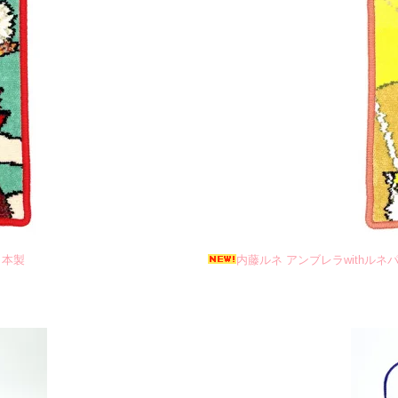
日本製
内藤ルネ アンブレラwithルネ