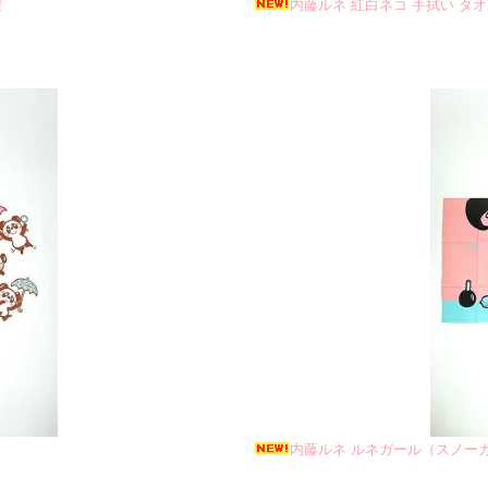
製
内藤ルネ 紅白ネコ 手拭い タオル
内藤ルネ ルネガール（スノーガ