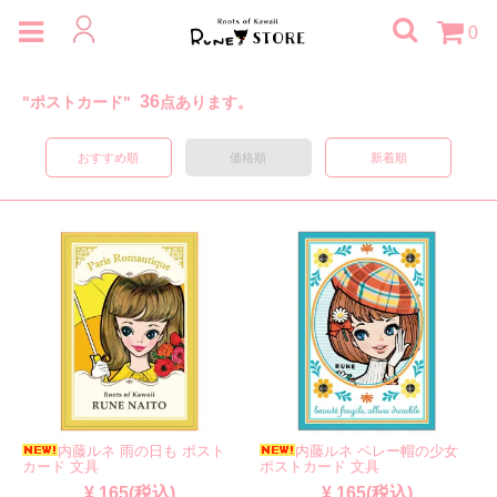
0
36
"ポストカード"
点あります。
おすすめ順
価格順
新着順
内藤ルネ 雨の日も ポスト
内藤ルネ ベレー帽の少女
カード 文具
ポストカード 文具
¥ 165(税込)
¥ 165(税込)