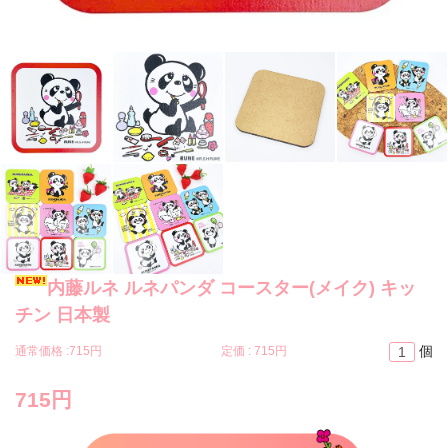
内藤ルネ ルネパンダ コースター(メイク) キッ
チン 日本製
個
通常価格 :
715円
定価 :
715円
715円