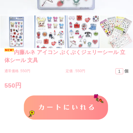
内藤ルネ アイコン ぷくぷくジェリーシール 立
体シール 文具
個
通常価格 :
550円
定価 :
550円
550円
カートに入れる