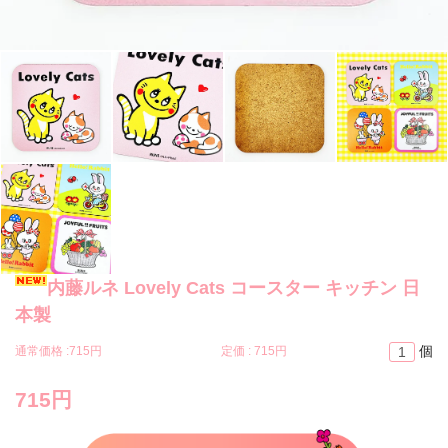
内藤ルネ Lovely Cats コースター キッチン 日
本製
個
通常価格 :
715円
定価 :
715円
715円