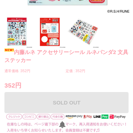
内藤ルネ アクセサリーシール ルネパンダ2 文具
ステッカー
通常価格 :
352円
定価 :
352円
352円
SOLD OUT