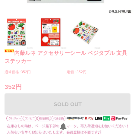
内藤ルネ アクセサリーシール ベジタブル 文具
ステッカー
通常価格 :
352円
定価 :
352円
352円
SOLD OUT