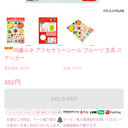
内藤ルネ アクセサリーシール フルーツ 文具 ス
テッカー
通常価格 :
352円
定価 :
352円
352円
SOLD OUT