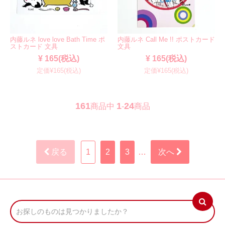
内藤ルネ love love Bath Time ポ
内藤ルネ Call Me !! ポストカード
ストカード 文具
文具
¥ 165(税込)
¥ 165(税込)
定価¥165(税込)
定価¥165(税込)
161
1
24
商品中
-
商品
戻る
1
2
3
…
次へ