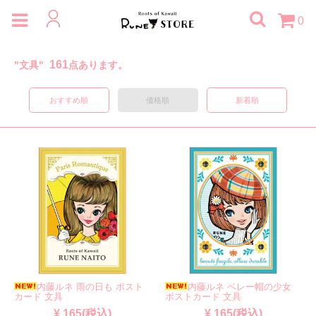
0
161
"文具"
点あります。
おすすめ順
価格順
新着順
内藤ルネ 雨の日も ポスト
内藤ルネ ベレー帽の少女
カード 文具
ポストカード 文具
¥ 165(税込)
¥ 165(税込)